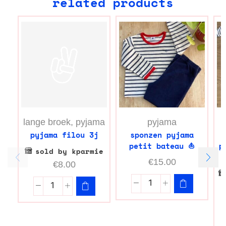
related products
lange broek
,
pyjama
pyjama
pyjama filou 3j
sponzen pyjama
petit bateau ⛵️
p
sold by kparmie
€
15.00
€
8.00
b