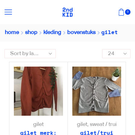
0
gilet
home
shop
kleding
bovenstuks
gilet
gilet
,
sweat / trui
gilet merk:
gilet/trui