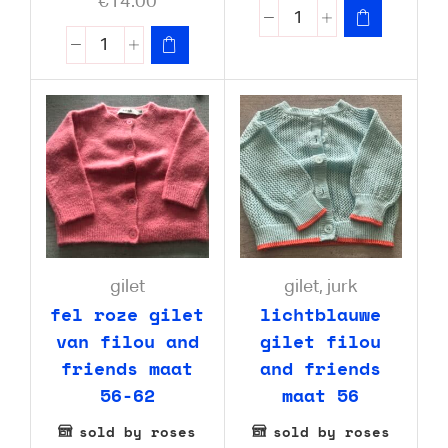
€
14.00
gilet
gilet
,
jurk
fel roze gilet
lichtblauwe
van filou and
gilet filou
friends maat
and friends
56-62
maat 56
sold by roses
sold by roses