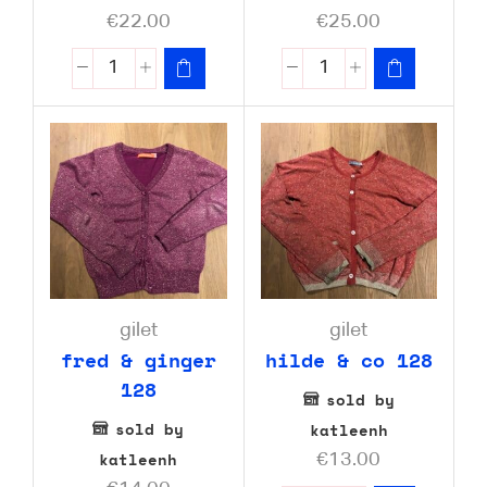
€
22.00
€
25.00
gilet
gilet
fred & ginger
hilde & co 128
128
sold by
sold by
katleenh
katleenh
€
13.00