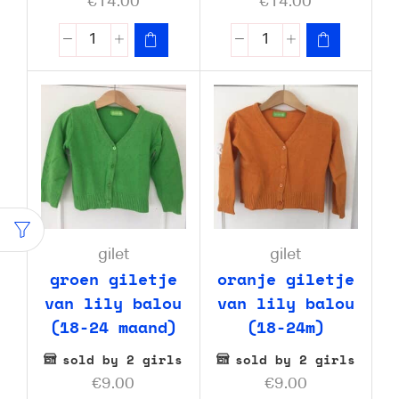
€
14.00
€
14.00
gilet
gilet
groen giletje
oranje giletje
van lily balou
van lily balou
(18-24 maand)
(18-24m)
sold by 2 girls
sold by 2 girls
€
9.00
€
9.00