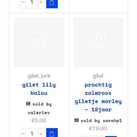
gilet
,
jurk
gilet
gilet lily
prachtig
balou
zalmroos
giletje morley
sold by
– 12jaar
valeriev
sold by sarahp1
€
5.00
€
19.00