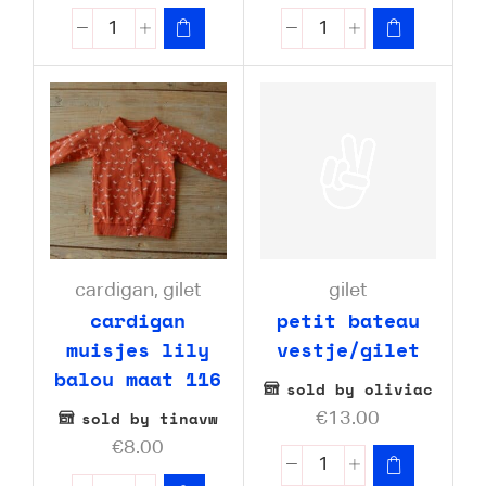
cardigan
,
gilet
gilet
cardigan
petit bateau
muisjes lily
vestje/gilet
balou maat 116
sold by oliviac
sold by tinavw
€
13.00
€
8.00