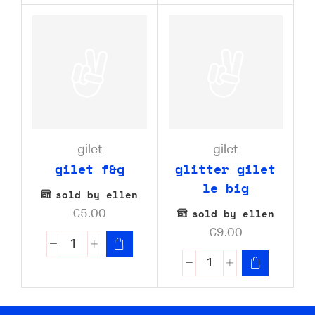
gilet
gilet
gilet f&g
glitter gilet
le big
sold by ellen
sold by ellen
€
5.00
€
9.00