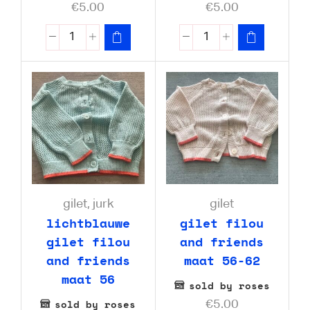
€
5.00
€
5.00
gilet
,
jurk
gilet
lichtblauwe
gilet filou
gilet filou
and friends
and friends
maat 56-62
maat 56
sold by roses
sold by roses
€
5.00