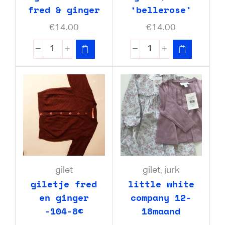
fred & ginger
‘bellerose’
€
14.00
€
14.00
gilet
gilet
,
jurk
giletje fred
little white
en ginger
company 12-
-104-8€
18maand