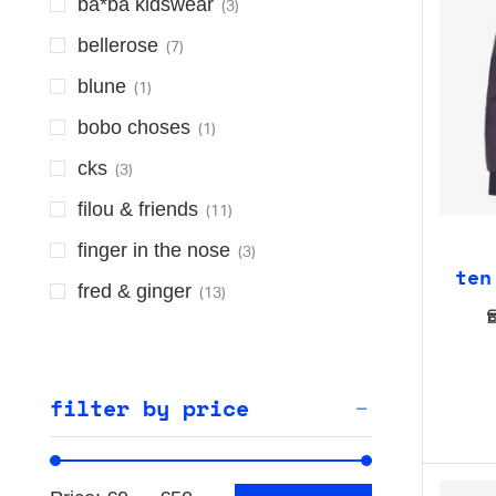
ba*ba kidswear
(3)
bellerose
(7)
blune
(1)
bobo choses
(1)
cks
(3)
filou & friends
(11)
finger in the nose
(3)
ten
fred & ginger
(13)
gray label
(1)
hilde & co
(7)
filter by price
imps & elfs
(1)
kiekeboe
(1)
les coyottes de paris