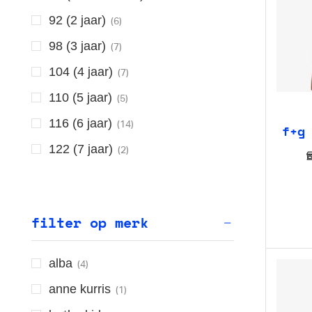
92 (2 jaar)
(6)
98 (3 jaar)
(7)
104 (4 jaar)
(7)
110 (5 jaar)
(5)
116 (6 jaar)
(14)
f+g
122 (7 jaar)
(2)
128 (8 jaar)
(6)
134 (9 jaar)
(6)
filter op merk
140 (10 jaar)
(6)
146 (11 jaar)
(1)
alba
(4)
152 (12 jaar)
(7)
anne kurris
(1)
164 (14 jaar)
(6)