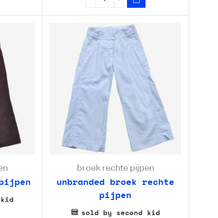
en
broek rechte pijpen
pijpen
unbranded broek rechte
pijpen
 kid
sold by second kid