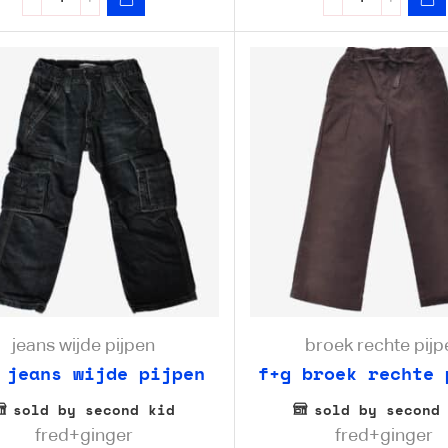
jeans wijde pijpen
broek rechte pijp
 jeans wijde pijpen
f+g broek rechte 
sold by second kid
sold by second
fred+ginger
fred+ginger