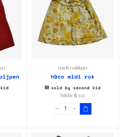
en
midi rokken
pijpen
h&co midi rok
 kid
sold by second kid
hilde & co