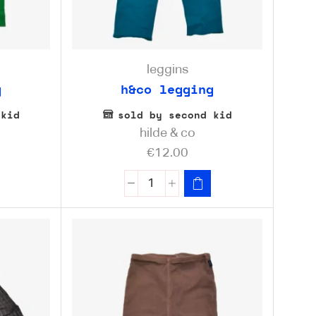
leggins
g
h&co legging
 kid
sold by second kid
hilde & co
€
12.00