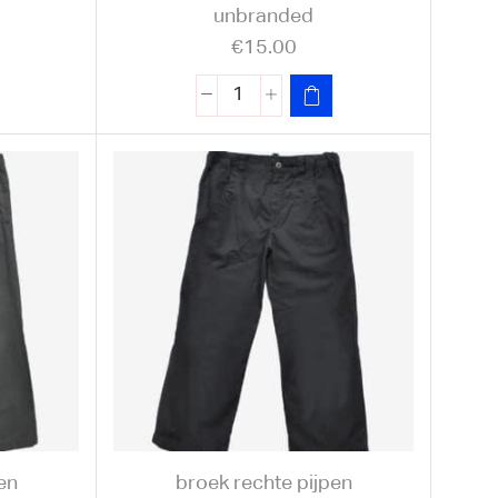
unbranded
€
15.00
en
broek rechte pijpen