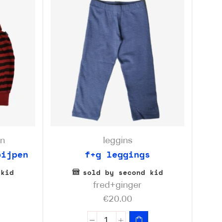
en
leggins
pijpen
f+g leggings
 kid
sold by second kid
fred+ginger
€
20.00