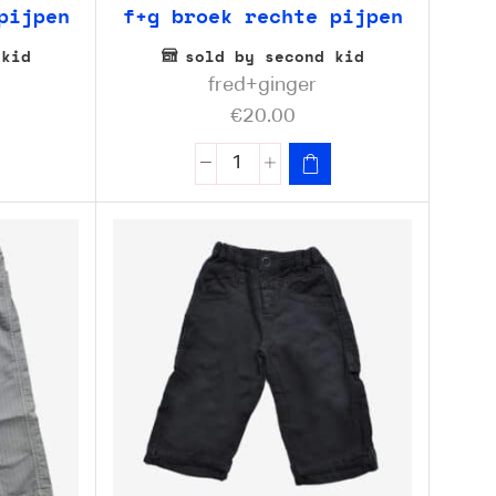
pijpen
f+g broek rechte pijpen
 kid
sold by second kid
fred+ginger
€
20.00