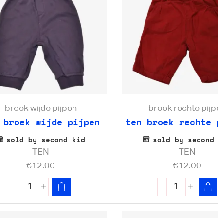
broek wijde pijpen
broek rechte pijp
 broek wijde pijpen
ten broek rechte 
sold by second kid
sold by second
TEN
TEN
€
12.00
€
12.00