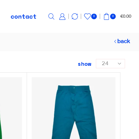
contact
€
0.00
0
0
back
show