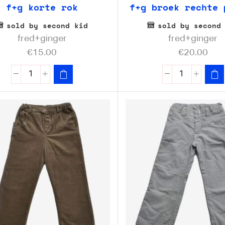
f+g korte rok
f+g broek rechte 
sold by second kid
sold by second
fred+ginger
fred+ginger
€
15.00
€
20.00