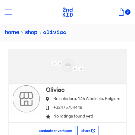
0
oliviac
home
shop
Oliviac
Belseledorp, 145 A
belsele,
Belgium
+32475754449
No ratings found yet!
contacteer verkoper
share