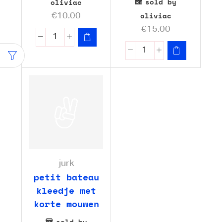
sold by
oliviac
oliviac
€
10.00
€
15.00
jurk
petit bateau
kleedje met
korte mouwen
sold by