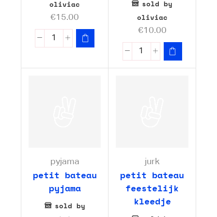
sold by
oliviac
oliviac
€
15.00
€
10.00
pyjama
jurk
petit bateau
petit bateau
pyjama
feestelijk
kleedje
sold by