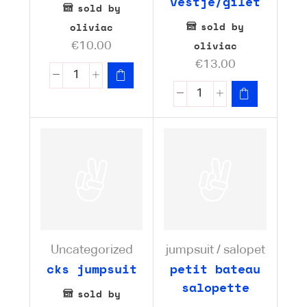
vestje/gilet
sold by
sold by
oliviac
oliviac
€
10.00
€
13.00
Uncategorized
jumpsuit / salopet
cks jumpsuit
petit bateau
salopette
sold by