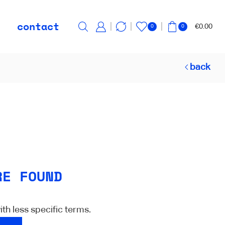
contact
€
0.00
0
0
back
RE FOUND
th less specific terms.