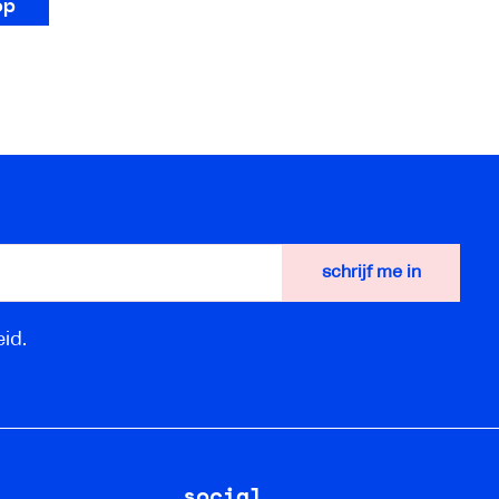
op
id.
social