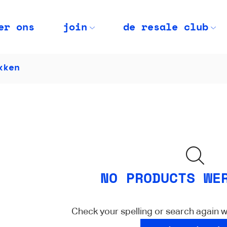
er ons
join
de resale club
kken
NO PRODUCTS WE
Check your spelling or search again wi