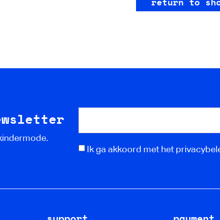
return to sh
ewsletter
 kindermode.
Ik ga akkoord met het privacybele
support
payment