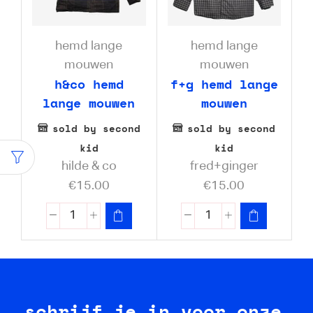
hemd lange
hemd lange
mouwen
mouwen
h&co hemd
f+g hemd lange
lange mouwen
mouwen
sold by second
sold by second
kid
kid
hilde & co
fred+ginger
€
15.00
€
15.00
schrijf je in voor onze