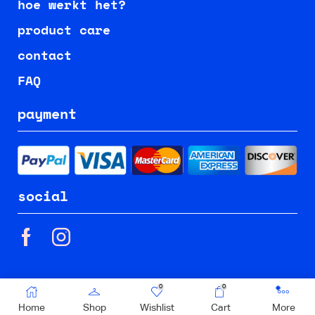
hoe werkt het?
product care
contact
FAQ
payment
social
0
0
© 2023 SECOND KID | Maakt deel van
okret
Home
Shop
Wishlist
Cart
More