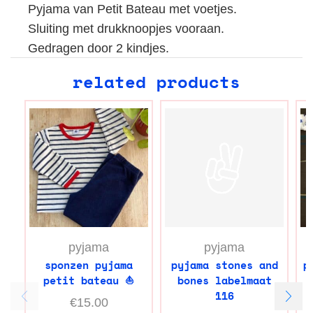
Pyjama van Petit Bateau met voetjes.
Sluiting met drukknoopjes vooraan.
Gedragen door 2 kindjes.
related products
pyjama
pyjama
sponzen pyjama
pyjama stones and
p
petit bateau ⛵️
bones labelmaat
116
€
15.00