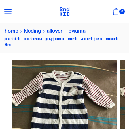
0
home
kleding
allover
pyjama
petit bateau pyjama met voetjes maat
6m