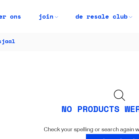
er ons
join
de resale club
sjaal
NO PRODUCTS WE
Check your spelling or search again wi