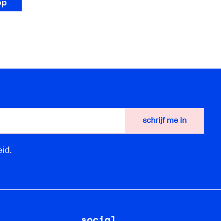
op
id.
social