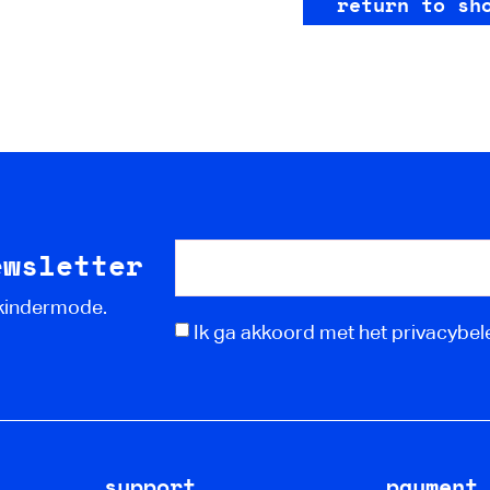
return to sh
ewsletter
 kindermode.
Ik ga akkoord met het privacybele
support
payment