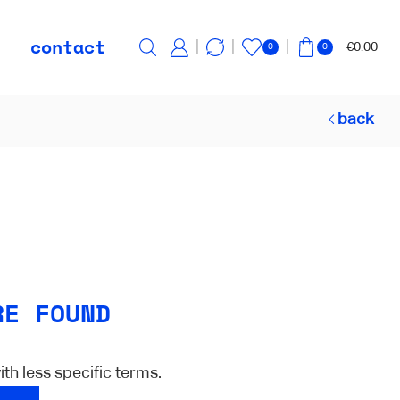
contact
€
0.00
0
0
back
RE FOUND
th less specific terms.