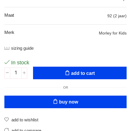
Maat
92 (2 jaar)
Merk
Morley for Kids
sizing guide
In stock
add to cart
OR
buy now
add to wishlist
add to compare