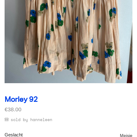
Morley 92
€
38.00
sold by hanneleen
Geslacht
Meisje