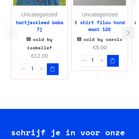
Uncategorized
Uncategorized
hartjeskleed baba
t shirt filou hond
m
7j
maat 122
sold by
sold by carolv
isabellef
€
5.00
€
12.00
schrijf je in voor onze