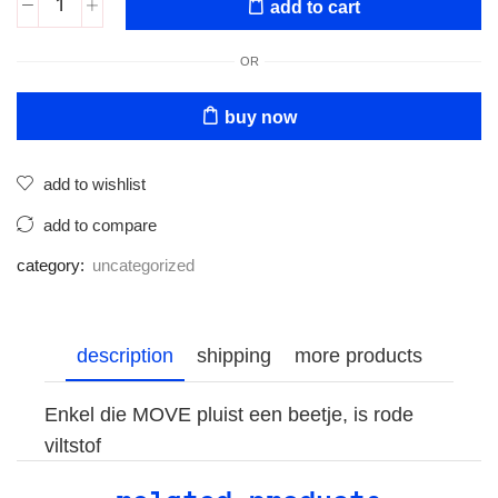
add to cart
OR
buy now
add to wishlist
add to compare
category:
uncategorized
description
shipping
more products
Enkel die MOVE pluist een beetje, is rode
viltstof