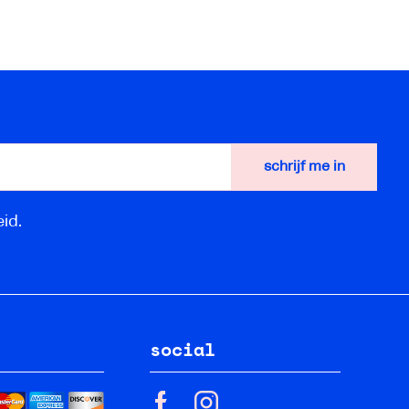
id.
social