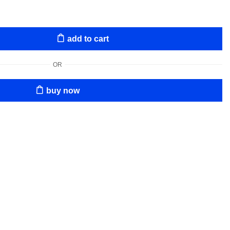
add to cart
OR
buy now