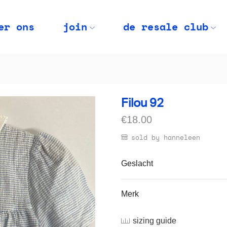
er ons
join
de resale club
Filou 92
€
18.00
sold by hanneleen
Geslacht
Merk
sizing guide