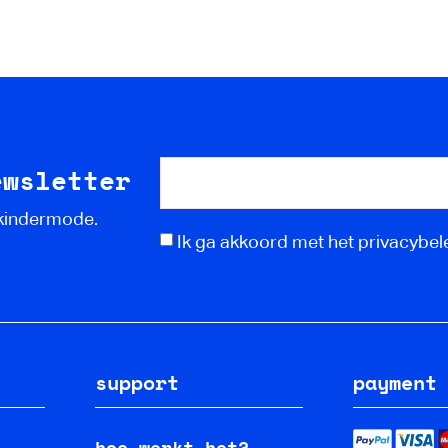
ewsletter
 kindermode.
Ik ga akkoord met het privacybele
support
payment
hoe werkt het?