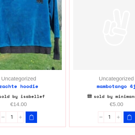
Uncategorized
Uncategorized
zachte hoodie
mambotango 4
sold by isabellef
sold by miniman
€
14.00
€
5.00