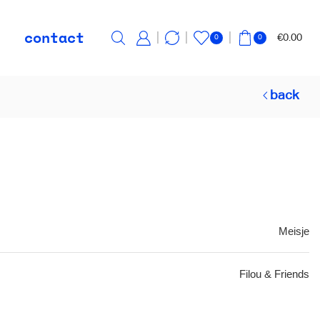
contact
€
0.00
0
0
back
Meisje
Filou & Friends