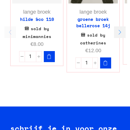
lange broek
lange broek
hilde &co 110
groene broek
bellerose 14j
sold by
sold by
minimannies
catherines
€
8.00
€
12.00
schrijf je in voor onze