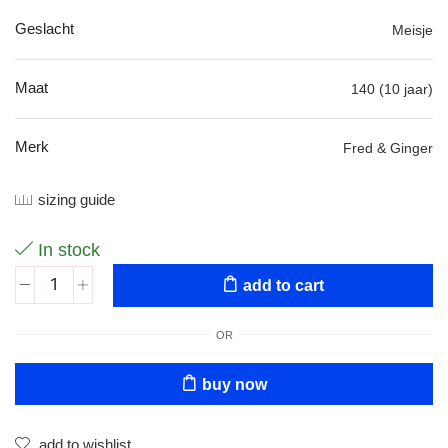
Geslacht
Meisje
Maat
140 (10 jaar)
Merk
Fred & Ginger
sizing guide
In stock
add to cart
OR
buy now
add to wishlist