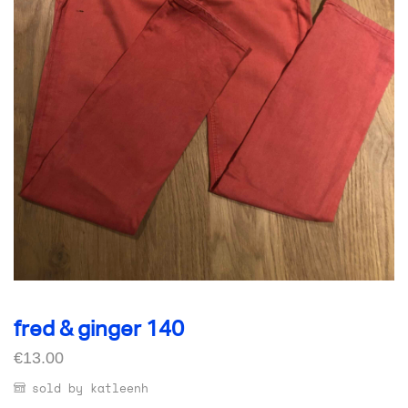
fred & ginger 140
€
13.00
sold by katleenh