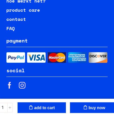
hoe werkt het?
product care
contact
FAQ
payment
social
add to cart
buy now
© 2023 SECOND KID | Maakt deel van
okret