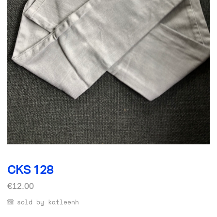
CKS 128
€
12.00
sold by katleenh