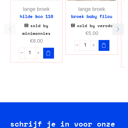
lange broek
lange broek
hilde &co 110
broek baby filou
j
sold by
sold by verodc
minimannies
€
5.00
€
8.00
schrijf je in voor onze