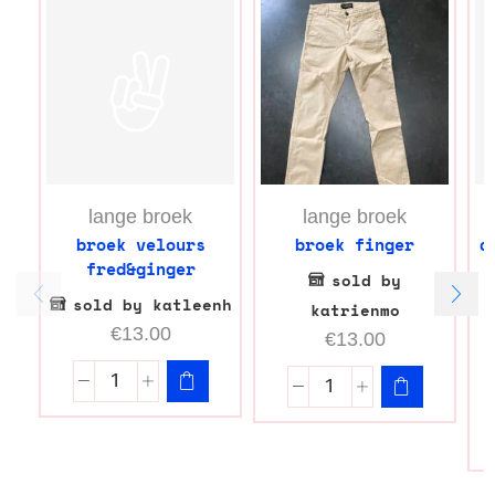
lange broek
lange broek
broek velours
broek finger
d
fred&ginger
sold by
sold by katleenh
katrienmo
€
13.00
€
13.00