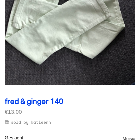
fred & ginger 140
€
13.00
sold by katleenh
Geslacht
Meisje