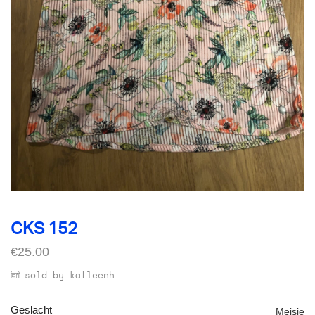
CKS 152
€
25.00
sold by katleenh
Geslacht
Meisje