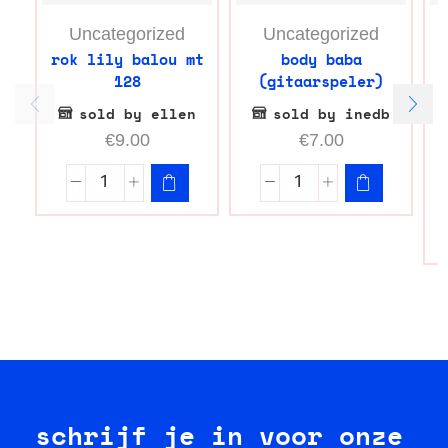
Uncategorized
Uncategorized
rok lily balou mt
body baba
128
(gitaarspeler)
l
sold by ellen
sold by inedb
€
9.00
€
7.00
schrijf je in voor onze