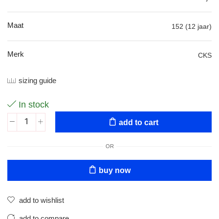
Maat
152 (12 jaar)
Merk
CKS
sizing guide
In stock
add to cart
OR
buy now
add to wishlist
add to compare