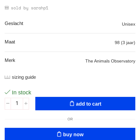
sold by sarahp1
Geslacht
Unisex
Maat
98 (3 jaar)
Merk
The Animals Observatory
sizing guide
In stock
add to cart
OR
buy now