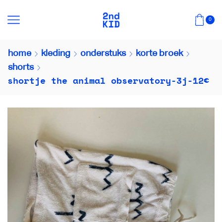
0
home
kleding
onderstuks
korte broek
shorts
shortje the animal observatory-3j-12€