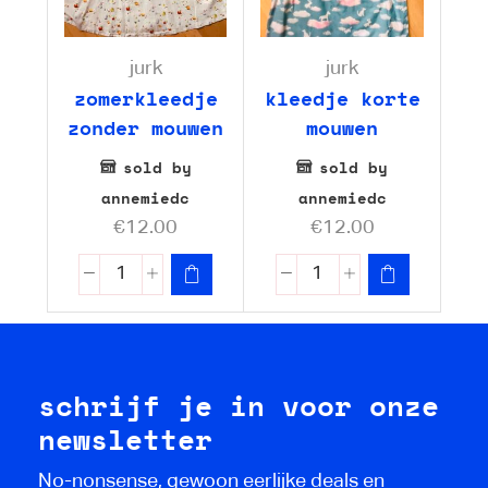
jurk
jurk
zomerkleedje
kleedje korte
zonder mouwen
mouwen
sold by
sold by
annemiedc
annemiedc
€
12.00
€
12.00
schrijf je in voor onze
newsletter
No-nonsense, gewoon eerlijke deals en