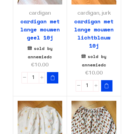
cardigan
cardigan
,
jurk
cardigan met
cardigan met
lange mouwen
lange mouwen
geel 10j
lichtblauw
10j
sold by
sold by
annemiedc
annemiedc
€
10.00
€
10.00