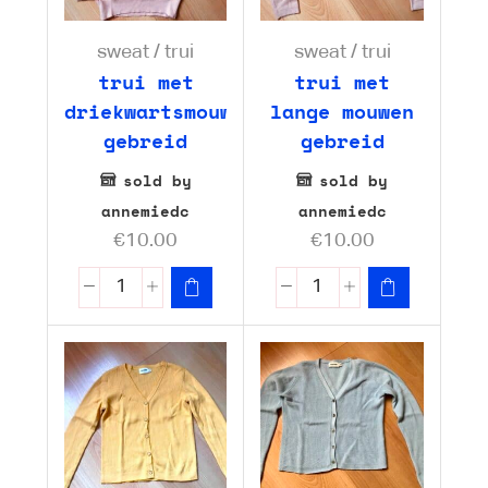
sweat / trui
sweat / trui
trui met
trui met
driekwartsmouwen
lange mouwen
gebreid
gebreid
sold by
sold by
annemiedc
annemiedc
€
10.00
€
10.00