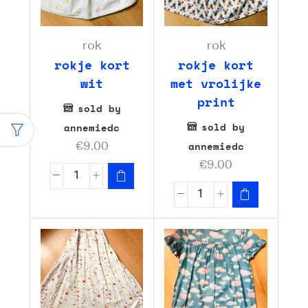
rok
rok
rokje kort
rokje kort
wit
met vrolijke
print
sold by
sold by
annemiedc
annemiedc
€
9.00
€
9.00