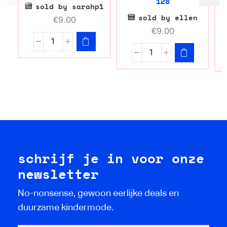
128
sold by sarahp1
sold by ellen
€
9.00
€
9.00
schrijf je in voor onze
newsletter
No-nonsense, gewoon eerlijke deals en
duurzame kindermode.