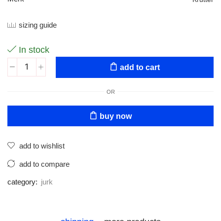
sizing guide
In stock
add to cart
OR
buy now
add to wishlist
add to compare
category:
jurk