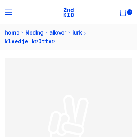
0
home
kleding
allover
jurk
kleedje krütter