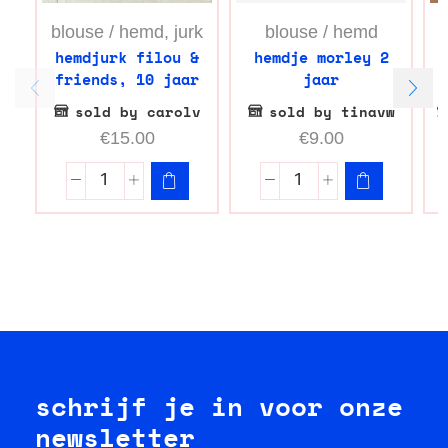
blouse / hemd
,
jurk
blouse / hemd
hemdjurk filou &
hemdje morley 2
n
friends, 10 jaar
jaar
sold by carolv
sold by tinavw
€
15.00
€
9.00
schrijf je in voor onze
newsletter