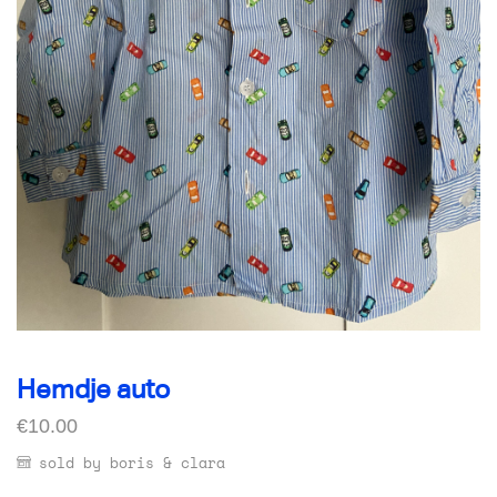
Hemdje auto
€
10.00
sold by boris & clara