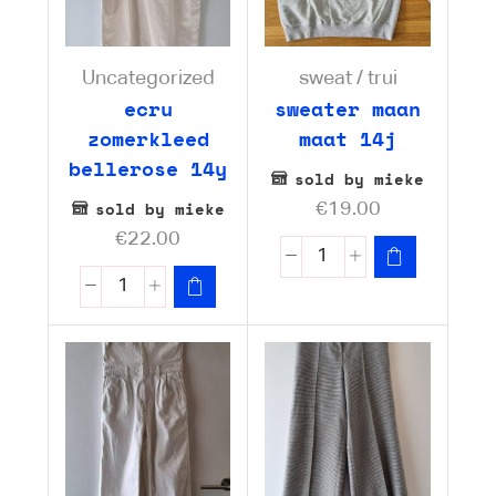
Uncategorized
sweat / trui
ecru
sweater maan
zomerkleed
maat 14j
bellerose 14y
sold by mieke
sold by mieke
€
19.00
€
22.00