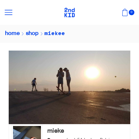
0
miekee
home
shop
mieke