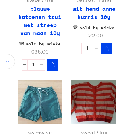
sweat / trui
blouse / hemd
blauwe
wit hemd anne
katoenen trui
kurris 10y
met streep
sold by mieke
van maan 10y
€
22.00
sold by mieke
€
35.00
swimwear
sweat / trui