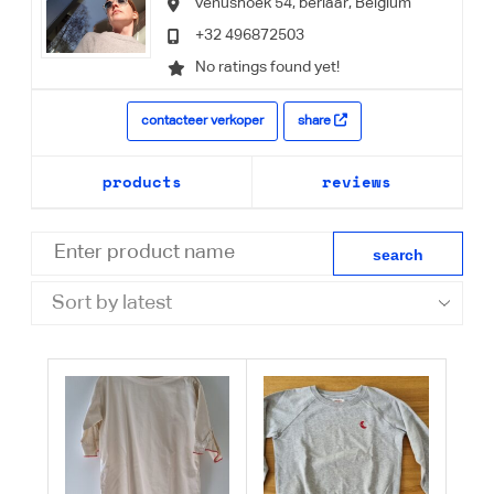
venushoek 54,
berlaar,
Belgium
+32 496872503
No ratings found yet!
contacteer verkoper
share
products
reviews