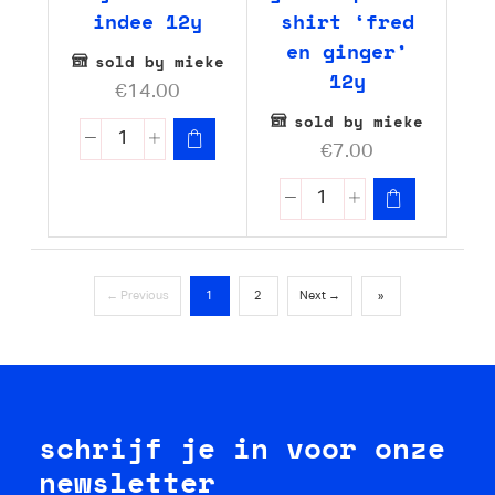
indee 12y
shirt ‘fred
en ginger’
sold by mieke
12y
€
14.00
sold by mieke
€
7.00
← Previous
1
2
Next →
»
schrijf je in voor onze
newsletter