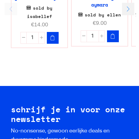
aymara
sold by
sold by ellen
isabellef
€
9.00
€
14.00
schrijf je in voor onze
newsletter
No-nonsense, gewoon eerlijke deals en