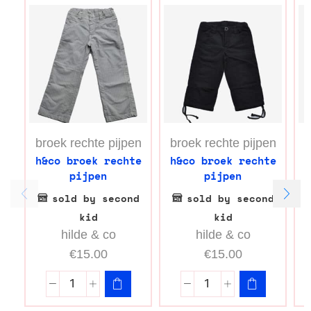
broek rechte pijpen
broek rechte pijpen
b
h&co broek rechte
h&co broek rechte
pijpen
pijpen
sold by second
sold by second
kid
kid
hilde & co
hilde & co
€
15.00
€
15.00