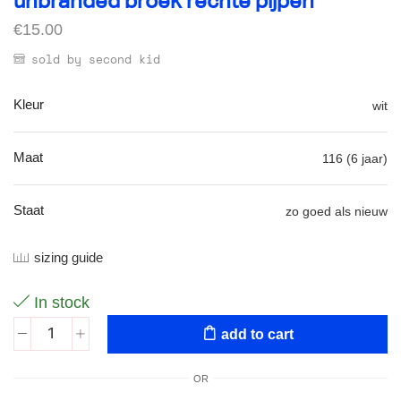
unbranded broek rechte pijpen
€
15.00
sold by second kid
Kleur
wit
Maat
116 (6 jaar)
Staat
zo goed als nieuw
sizing guide
In stock
add to cart
OR