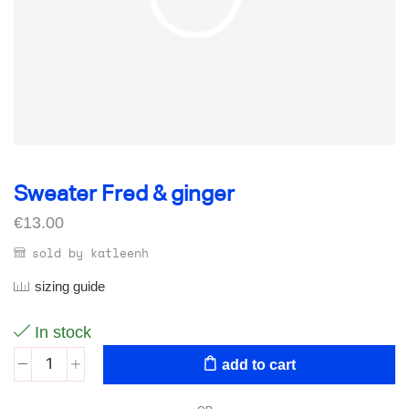
Sweater Fred & ginger
€
13.00
sold by katleenh
sizing guide
In stock
add to cart