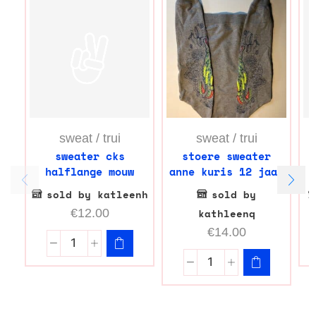
sweat / trui
sweat / trui
sweater cks
stoere sweater
s
halflange mouw
anne kuris 12 jaar
sold by katleenh
sold by
€
12.00
kathleenq
€
14.00