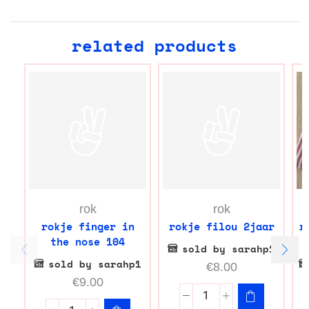
related products
rok
rok
rokje finger in
rokje filou 2jaar
r
the nose 104
sold by sarahp1
sold by sarahp1
€
8.00
€
9.00