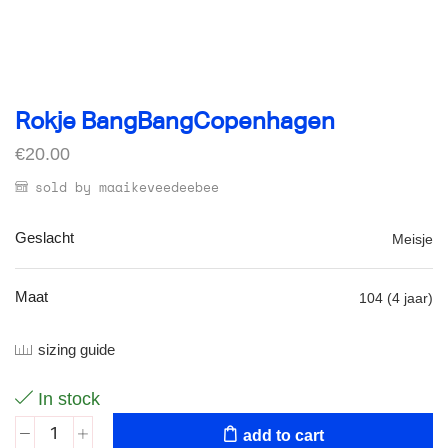
Rokje BangBangCopenhagen
€
20.00
sold by maaikeveedeebee
Geslacht
Meisje
Maat
104 (4 jaar)
sizing guide
In stock
add to cart