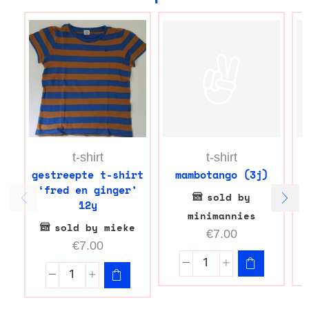
t-shirt
t-shirt
gestreepte t-shirt
mambotango (3j)
‘fred en ginger’
sold by
12y
minimannies
sold by mieke
€
7.00
€
7.00